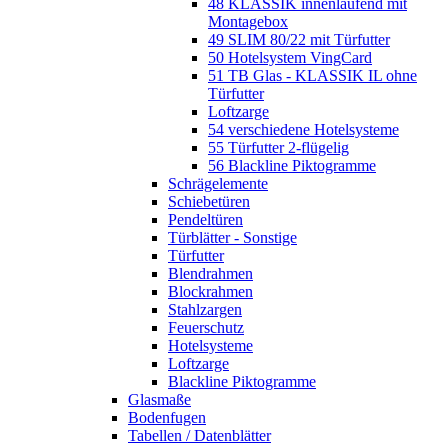
48 KLASSIK innenlaufend mit
Montagebox
49 SLIM 80/22 mit Türfutter
50 Hotelsystem VingCard
51 TB Glas - KLASSIK IL ohne
Türfutter
Loftzarge
54 verschiedene Hotelsysteme
55 Türfutter 2-flügelig
56 Blackline Piktogramme
Schrägelemente
Schiebetüren
Pendeltüren
Türblätter - Sonstige
Türfutter
Blendrahmen
Blockrahmen
Stahlzargen
Feuerschutz
Hotelsysteme
Loftzarge
Blackline Piktogramme
Glasmaße
Bodenfugen
Tabellen / Datenblätter