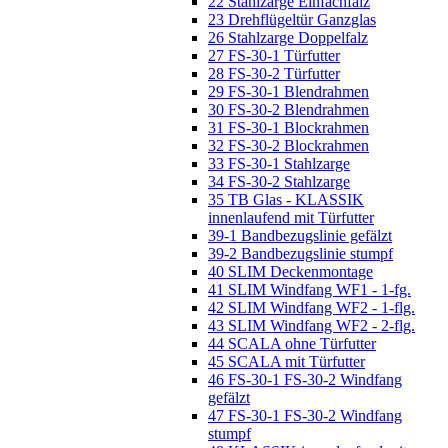
22 Stahlzarge Einfachfalz
23 Drehflügeltür Ganzglas
26 Stahlzarge Doppelfalz
27 FS-30-1 Türfutter
28 FS-30-2 Türfutter
29 FS-30-1 Blendrahmen
30 FS-30-2 Blendrahmen
31 FS-30-1 Blockrahmen
32 FS-30-2 Blockrahmen
33 FS-30-1 Stahlzarge
34 FS-30-2 Stahlzarge
35 TB Glas - KLASSIK
innenlaufend mit Türfutter
39-1 Bandbezugslinie gefälzt
39-2 Bandbezugslinie stumpf
40 SLIM Deckenmontage
41 SLIM Windfang WF1 - 1-fg.
42 SLIM Windfang WF2 - 1-flg.
43 SLIM Windfang WF2 - 2-flg.
44 SCALA ohne Türfutter
45 SCALA mit Türfutter
46 FS-30-1 FS-30-2 Windfang
gefälzt
47 FS-30-1 FS-30-2 Windfang
stumpf