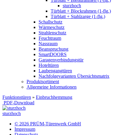
Türblatt + Blendrahmen (1-flg.)
sturzhoch
Türblatt + Blockrahmen (1-flg.)
Türblatt + Stahlzarge (1-flg.)
Schallschutz
Wärmeschutz
Strahlenschutz
Feuchtraum
Nassraum
Beanspruchung
SmartDOORS
Garagenverbindungstür
Hoteltüren
Laubengangtüren
Nachfolgevarianten Übersichtsmatrix
Produktsortiment
Allgemeine Informationen
Funktionstüren
»
Einbruchhemmung
PDF-Download
sturzhoch
© 2026 PRÜM-Türenwerk GmbH
Impressum
Datenschutz