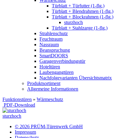
Wärmeschutz
Türblatt + Türfutter (1-flg.)
Türblatt + Blendrahmen (1-flg.)
Türblatt + Blockrahmen (1-flg.)
sturzhoch
Türblatt + Stahlzarge (1-flg.)
Strahlenschutz
Feuchtraum
Nassraum
Beanspruchung
SmartDOORS
Garagenverbindungstür
Hoteltüren
Laubengangtüren
Nachfolgevarianten Übersichtsmatrix
Produktsortiment
Allgemeine Informationen
Funktionstüren
»
Wärmeschutz
PDF-Download
sturzhoch
© 2026 PRÜM-Türenwerk GmbH
Impressum
Datenschutz